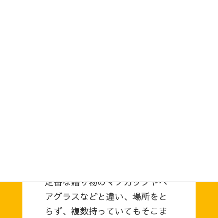
CASE STUDY
株式会社 B ate 様
美箸屋
（お箸のギフト / 商品
販売）
定番な贈り物のマグカップやペ
アグラスなどと違い、場所をと
らず、複数持っていてもそこま