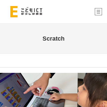
内
容
を
ス
キ
ッ
Scratch
プ