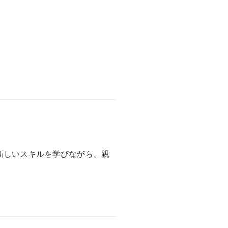
新しいスキルを学びながら、親