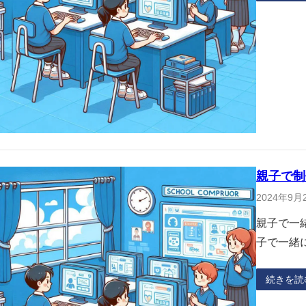
親子で制
2024年9月
親子で一
子で一緒
続きを読