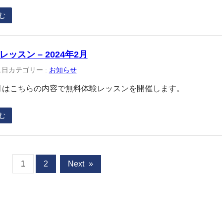
む
ッスン – 2024年2月
1日
カテゴリー :
お知らせ
年2月はこちらの内容で無料体験レッスンを開催します。
む
1
2
Next
»