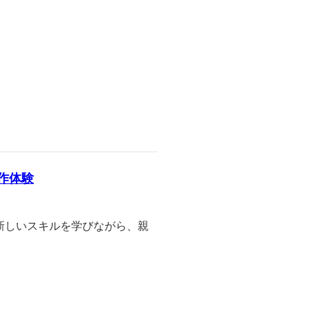
制作体験
新しいスキルを学びながら、親