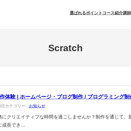
選ばれるポイント
コース紹介
講師
Scratch
作体験 | ホームページ・ブログ制作 / プログラミング
4日
カテゴリー :
お知らせ
緒にクリエイティブな時間を過ごしませんか？制作を通じて、
に成長でき…