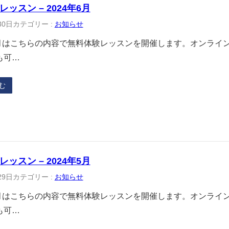
ッスン – 2024年6月
30日
カテゴリー :
お知らせ
年6月はこちらの内容で無料体験レッスンを開催します。オンライ
も可…
む
ッスン – 2024年5月
29日
カテゴリー :
お知らせ
年5月はこちらの内容で無料体験レッスンを開催します。オンライ
も可…