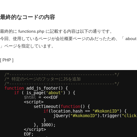
最終的なコードの内容
最終的に functions.php に記載する内容は以下の通りです。
今回、使用しているページが会社概要ページのみだったため、「 about
」ページを指定しています。
[ PHP ]
/*-------------------------------------------*/
/* 特定のページのフッターにJSを追加
/*-------------------------------------------*/
function
add_js_footer() {
if
( is_page(
'about'
) ) {
$html
= <<<EOF
<script>
setTimeout(
function
() {
if
(location.hash == 
"#kokoniID"
) {
jQuery(
"#kokomoID"
).trigger(
"click
}
}, 1000);
</script>
EOF;