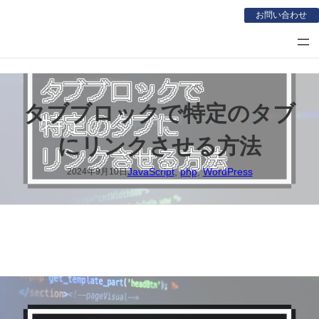
内
お問い合わせ
容
を
ス
キ
ッ
タブブロックで特定のタブ
プ
にリンクさせる方法
JavaScript
, 
php
, 
WordPress
2024年9月10日