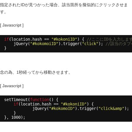
指定されたIDが見つかった場合、該当箇所を擬似的にクリックさせま
す。
[ Javascript ]
if
(location.hash == 
"#kokoniID"
) { 
//ここにIDを入力しま
jQuery(
"#kokomoiID"
).trigger(
"click"
); 
//該当のタ
}
念の為、1秒経ってから移動させます。
[ Javascript ]
setTimeout(
function
() {
if
(location.hash == 
"#kokoniID"
) {
jQuery(
"#kokomoID"
).trigger(
"click&amp"
);
}
}, 1000);