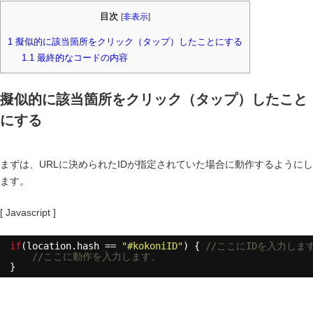
目次
[
非表示
]
1
擬似的に該当箇所をクリック（タップ）したことにする
1.1
最終的なコードの内容
擬似的に該当箇所をクリック（タップ）したこと
にする
まずは、URLに決められたIDが指定されていた場合に動作するようにし
ます。
[ Javascript ]
if
(location.hash == 
"#kokoniID"
) { 
//ここにIDを入力しま
//ここに動作を入力します。
}