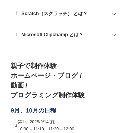
WordPress とは？
Scratch（スクラッチ） とは？
Scratch（スクラッチ） とは？
WordPress（ワードプレス）はPHPというプロ
グラミング言語で​作られているCMS（コンテン
Microsoft Clipchamp とは？
ツマネジメントシステム）の一種で、WEBサイ
Microsoft Clipchamp とは？
Scratch（スクラッチ）は、アメリカ・マサチュ
トやブログサイト、ECサイト、WEBシステム
ーセッツ工科大学のメディアラボが無償で公開
などを​作る事ができます。 ​
しているビジュアルプログラミング言語。画面
世界中のWEBサイトで利用されていて、​2024年
親子で制作体験
Microsoft Clipchamp は、Windows11に標準搭
上のブロックをつなぎ合わせてプログラムを作
時点で全WEBサイトの60%以上に使用されてい
載されている、編集経験のないユーザーでも、
る。日本語でも使用可能。主にマウスを使用す
ます。​
ホームページ・ブログ /
誰でも簡単にビデオを作成できるように設計さ
るため、キーボード操作に不慣れな小学生でも
また、CMSが利用されているサイトに限った場
動画 /
れたビデオ エディターです。
利用することができます。
合、​その80%以上を占めるとも言われていま
ビデオ、画像、オーディオ ファイルを組み合わ
操作が非常に簡単なため、参考書や独学でも学
プログラミング制作体験
す。
せたり、テキストや効果を追加したりして、完
ぶことが出来ますが、基本的な考えかははプロ
成したビデオをコンピューターに保存できま
グラミングと同様なため”誰かに習う”方が、早
9月、10月の日程
す。
く習得する（自由に扱う事ができる）ことが出
ストック ビデオ、ストック ミュージックまた
第1回 2025/9/14
来ます。
(日)
はサウンド エフェクト、ステッカー、グラフィ
10:30 – 11:10
、11:20 – 12:00