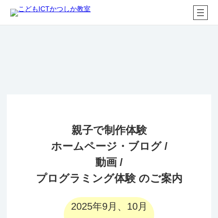
内
容
を
ス
キ
ッ
プ
親子で制作体験
ホームページ・ブログ /
動画 /
プログラミング体験 のご案内
2025年9月、10月