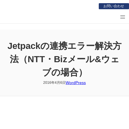
内
お問い合わせ
容
を
ス
キ
ッ
Jetpackの連携エラー解決方
プ
法（NTT・Bizメール&ウェ
ブの場合）
WordPress
2016年4月6日