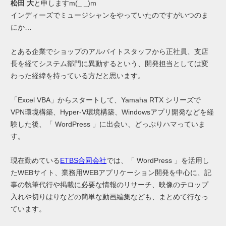
松田 大
と申しますm(_ _)m
インディーズでミュージシャンをやっていたのですがいつのま
にか…
とある企業でショップのアルバイトスタッフから正社員、支店
長を経てシステム部門に異動するという、開発担当としては変
わった経緯を持っている方だと思います。
「Excel VBA」からスタートして、Yamaha RTX シリーズで
VPN環境構築、Hyper-V環境構築、Windowsアプリ開発などを経
験した後、「 WordPress 」に出会い、どっぷりハマっていま
す。
現在勤めている
ETBS合同会社
では、「 WordPress 」を活用し
たWEBサイト、業務用WEBアプリケーション開発を中心に、記
事の執筆代行や掲載に必要な情報のリサーチ、映像のテロップ
入れや切りはりなどの簡単な動画編集なども、まとめて行なっ
ています。