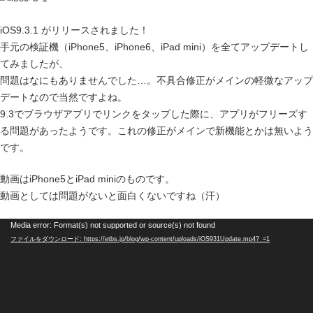
iOS9.3.1 がリリースされました！
手元の検証機（iPhone5、iPhone6、iPad mini）を全てアップデートし
てみましたが、
問題はなにもありませんでした…。不具合修正がメインの軽微なアップ
デートなので当然ですよね。
9.3でブラウザアプリでリンクをタップした際に、アプリがフリーズす
る問題があったようです。これの修正がメインで新機能とかは無いよう
です。
動画はiPhone5とiPad miniのものです。
動画としては問題がないと面白くないですね（汗）
動
Media error: Format(s) not supported or source(s) not found
ファイルをダウンロード: https://etbs.jp/blog/wp-content/uploads/iOS931Update.mp4?_=1
画
プ
レ
ー
ヤ