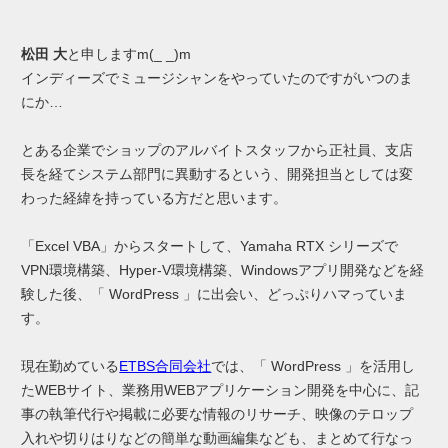
松田 大
と申しますm(_ _)m
インディーズでミュージシャンをやっていたのですがいつのま
にか…
とある企業でショップのアルバイトスタッフから正社員、支店
長を経てシステム部門に異動するという、開発担当としては変
わった経緯を持っている方だと思います。
「Excel VBA」からスタートして、Yamaha RTX シリーズで
VPN環境構築、Hyper-V環境構築、Windowsアプリ開発などを経
験した後、「 WordPress 」に出会い、どっぷりハマっていま
す。
現在勤めている
ETBS合同会社
では、「 WordPress 」を活用し
たWEBサイト、業務用WEBアプリケーション開発を中心に、記
事の執筆代行や掲載に必要な情報のリサーチ、映像のテロップ
入れや切りはりなどの簡単な動画編集なども、まとめて行なっ