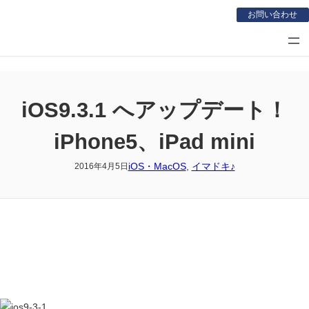
内
お問い合わせ
容
を
ス
キ
ッ
iOS9.3.1 へアップデート！
プ
iPhone5、iPad mini
iOS・MacOS
, 
イマドキ♪
2016年4月5日