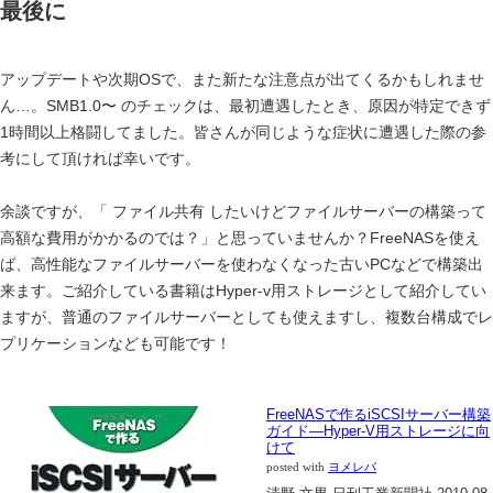
最後に
アップデートや次期OSで、また新たな注意点が出てくるかもしれませ
ん…。SMB1.0〜 のチェックは、最初遭遇したとき、原因が特定できず
1時間以上格闘してました。皆さんが同じような症状に遭遇した際の参
考にして頂ければ幸いです。
余談ですが、「 ファイル共有 したいけどファイルサーバーの構築って
高額な費用がかかるのでは？」と思っていませんか？
FreeNAS
を使え
ば、高性能なファイルサーバーを使わなくなった古いPCなどで構築出
来ます。ご紹介している書籍はHyper-v用ストレージとして紹介してい
ますが、普通のファイルサーバーとしても使えますし、複数台構成でレ
プリケーションなども可能です！
FreeNASで作るiSCSIサーバー構築
ガイド―Hyper‐V用ストレージに向
けて
posted with
ヨメレバ