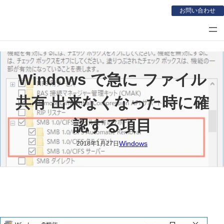
内
お問い合わせ
容
を
ス
キ
ッ
Windows で急に ファイル
プ
共有 出来なくなった時に確
認する項目
Windows
2018年1月27日