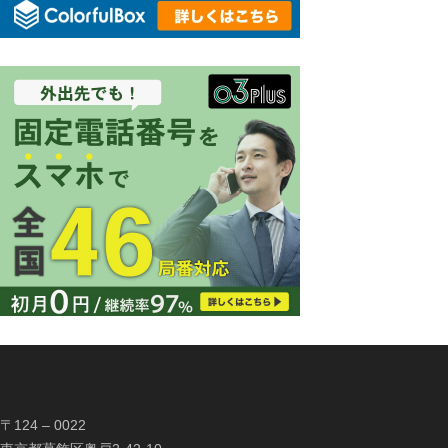
〒124 – 0022