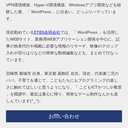
VPN環境構築、Hyper-V環境構築、Windowsアプリ開発などを経
験した後、「 WordPress 」に出会い、どっぷりハマっていま
す。
現在勤めている
ETBS合同会社
では、「 WordPress 」を活用し
たWEBサイト、業務用WEBアプリケーション開発を中心に、記
事の執筆代行や掲載に必要な情報のリサーチ、映像のテロップ
入れや切りはりなどの簡単な動画編集なども、まとめて行なっ
ています。
宮崎県 都城市 出身。東京都 葛飾区 在住。現在、代表兼二児の
パパ。子育てを通じて、こどもたちにもプログラミングの楽し
さに触れてほしいと思うようになり、「 こどもICTかつしか教室
」を開講中。最近は童心に帰り、簡単なゲーム制作なんかも楽
しんでいます(^_^)。
お問い合わせ