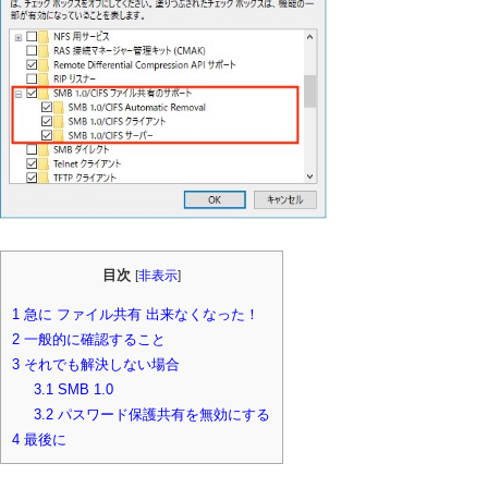
目次
[
非表示
]
1
急に ファイル共有 出来なくなった！
2
一般的に確認すること
3
それでも解決しない場合
3.1
SMB 1.0
3.2
パスワード保護共有を無効にする
4
最後に